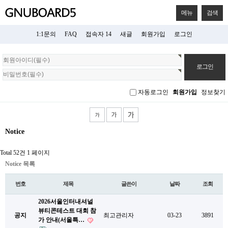
메뉴
검색
1:1문의
FAQ
접속자 14
새글
회원가입
로그인
회
원
로
그
자동로그인
회원가입
정보찾기
인
Notice
Total 52건
1 페이지
Notice 목록
번호
제목
글쓴이
날짜
조회
2026서울인터내셔널
뷰티콘테스트 대회 참
공지
최고관리자
03-23
3891
가 안내(서울특…