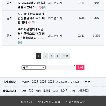
공지
자] 2025서울인터내셔
최고관리자
07-21
7095
널뷰티콘테스…
사단법인 한국뷰티산
공지
업진흥원 주사무소 이
최고관리자
06-10
7084
전 안내
2025서울인터내셔널
뷰티콘테스트 대회 참
공지
최고관리자
02-11
11356
가 안내(백범김…
1
2
3
4
맨끝
2025
2026
2024
.
인기검색어
온라인
2024서울인터내셔
전문
730
2,462
3,947
1,085,663
접속자집계
오늘
어제
최대
전체
회사소개
개인정보처리방침
서비스이용약관