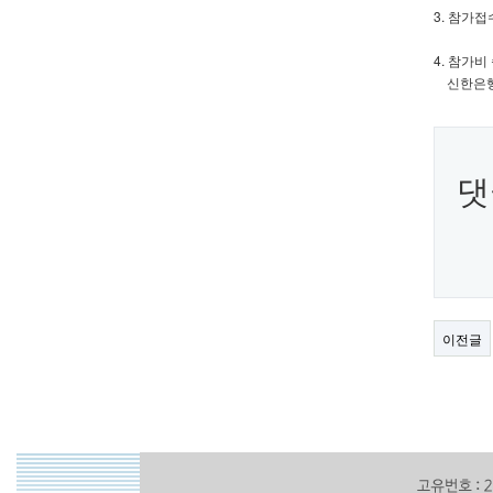
3. 참가접수
4. 참가
신한은행 
댓
이전글