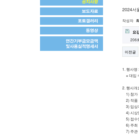
2024
작성자
요강
206
이전글
1. 행사명
※ 대입 수
2. 행사개
1) 참가 접
2) 작품
3) 입상자 
4) 시상일자
5) 접수
6) 주최
7) 주관 