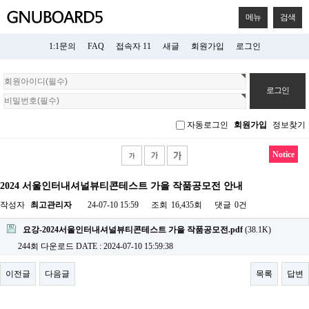
메뉴
검색
1:1문의
FAQ
접속자 11
새글
회원가입
로그인
회
원
로
그
자동로그인
회원가입
정보찾기
인
Notice
2024 서울인터내셔널뷰티콘테스트 가을 작품공모전 안내
작성자
최고관리자
24-07-10 15:59
조회
16,435회
댓글
0건
요강-2024서울인터내셔널뷰티콘테스트 가을 작품공모전.pdf
(38.1K)
244회 다운로드
DATE : 2024-07-10 15:59:38
이전글
다음글
목록
답변