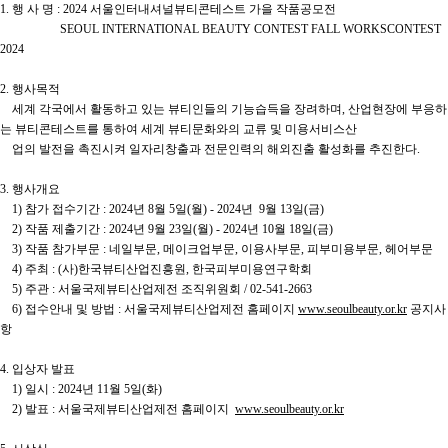
1. 행 사 명 : 2024 서울인터내셔널뷰티콘테스트 가을 작품공모전
SEOUL INTERNATIONAL BEAUTY CONTEST FALL WORKSCONTEST
2024
2. 행사목적
세계 각국에서 활동하고 있는 뷰티인들의 기능습득을 장려하며, 산업현장에 부응하
는 뷰티콘테스트를 통하여 세계 뷰티문화와의 교류 및 미용서비스산
업의 발전을 촉진시켜 일자리창출과 전문인력의 해외진출 활성화를 추진한다.
3. 행사개요
1) 참가 접수기간 : 2024년 8월 5일(월) - 2024년 9월 13일(금)
2) 작품 제출기간 : 2024년 9월 23일(월) - 2024년 10월 18일(금)
3) 작품 참가부문 : 네일부문, 메이크업부문, 이용사부문, 피부미용부문, 헤어부문
4) 주최 : (사)한국뷰티산업진흥원, 한국피부미용연구학회
5) 주관 : 서울국제뷰티산업제전 조직위원회 / 02-541-2663
6) 접수안내 및 방법 : 서울국제뷰티산업제전 홈페이지
www.seoulbeauty.or.kr
공지사
항
4. 입상자 발표
1) 일시 : 2024년 11월 5일(화)
2) 발표 : 서울국제뷰티산업제전 홈페이지
www.seoulbeauty.or.kr