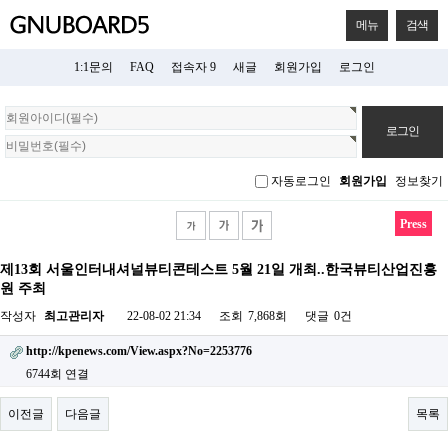
메뉴
검색
1:1문의
FAQ
접속자 9
새글
회원가입
로그인
회
원
로
그
자동로그인
회원가입
정보찾기
인
Press
제13회 서울인터내셔널뷰티콘테스트 5월 21일 개최..한국뷰티산업진흥
원 주최
작성자
최고관리자
22-08-02 21:34
조회
7,868회
댓글
0건
http://kpenews.com/View.aspx?No=2253776
6744회 연결
이전글
다음글
목록