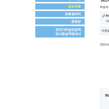
'20
작성
ht
5
이전
'202
댓